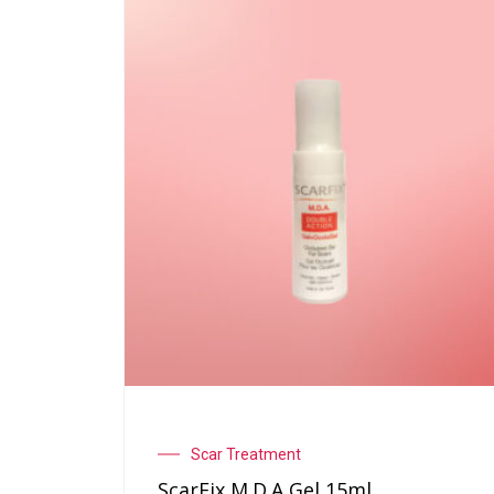
Scar Treatment
ScarFix M.D.A Gel 15ml